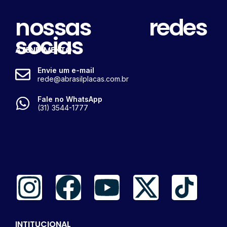
nossas redes
socias
ATENDIMENTO
Envie um e-mail
rede@abrasilplacas.com.br
Fale no WhatsApp
(31) 3544-1777
INTITUCIONAL