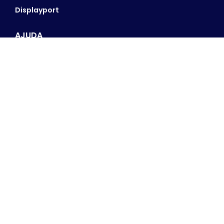
Displayport
AJUDA
Fale Conosco
Minha Conta
Meus Pedidos
Lista de Desejos
Rastrear Pedido
FORMAS DE PAGAMENTO
COMPRE COM SEGURANÇA